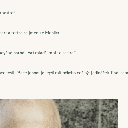
a sestra?
bert a sestra se jmenuje Monika.
 když se narodil Váš mladší bratr a sestra?
c těšil. Přece jenom je lepší mít někoho než být jedináček. Rád jsem t