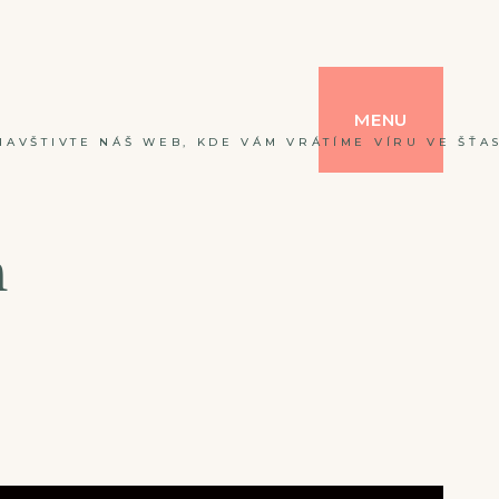
MENU
NAVŠTIVTE NÁŠ WEB, KDE VÁM VRÁTÍME VÍRU VE ŠŤAS
m