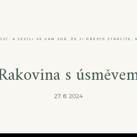
ST. A JESTLI SE VÁM ZDÁ, ŽE JI PŘESTO ZTRÁCÍTE, 
Rakovina s úsměve
27. 8. 2024