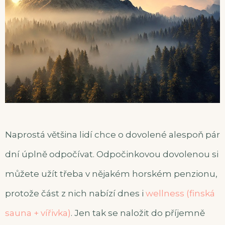
Naprostá většina lidí chce o dovolené alespoň pár
dní úplně odpočívat. Odpočinkovou dovolenou si
můžete užít třeba v nějakém horském penzionu,
protože část z nich nabízí dnes i
wellness (finská
sauna + vířivka)
. Jen tak se naložit do příjemně