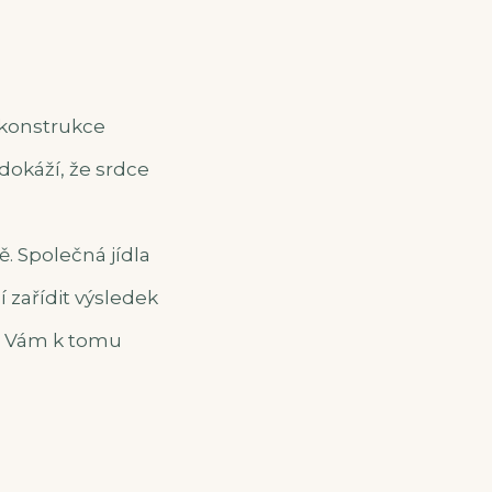
ekonstrukce
dokáží, že srdce
ě. Společná jídla
 zařídit výsledek
ně Vám k tomu