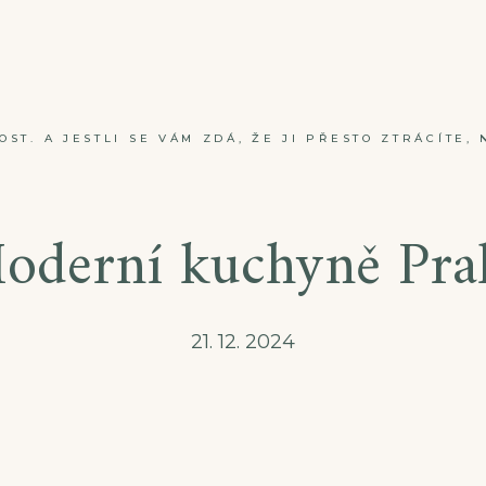
ST. A JESTLI SE VÁM ZDÁ, ŽE JI PŘESTO ZTRÁCÍTE, 
oderní kuchyně Pra
21. 12. 2024