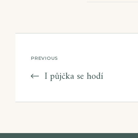
Navigace
PREVIOUS
pro
I půjčka se hodí
příspěvek