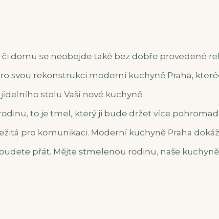
 či domu se neobejde také bez dobře provedené r
ro svou rekonstrukci moderní kuchyně Praha, které
ídelního stolu Vaší nové kuchyně.
 rodinu, to je tmel, který ji bude držet více pohromad
ůležitá pro komunikaci.
Moderní kuchyně Praha
dokáží
mi budete přát. Mějte stmelenou rodinu, naše kuchy