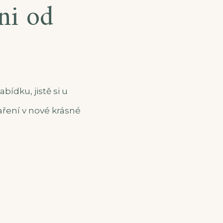
ni od
bídku, jistě si u
aření v nové krásné