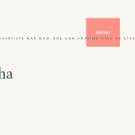
MENU
NAVŠTIVTE NÁŠ WEB, KDE VÁM VRÁTÍME VÍRU VE ŠŤAS
ha