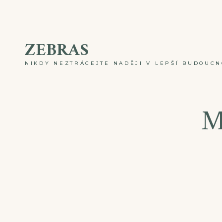
Skip
to
ZEBRAS
content
NIKDY NEZTRÁCEJTE NADĚJI V LEPŠÍ BUDOUCNO
M