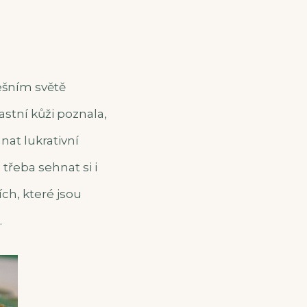
ešním světě
astní kůži poznala,
nat lukrativní
 třeba sehnat si i
ích, které jsou
.