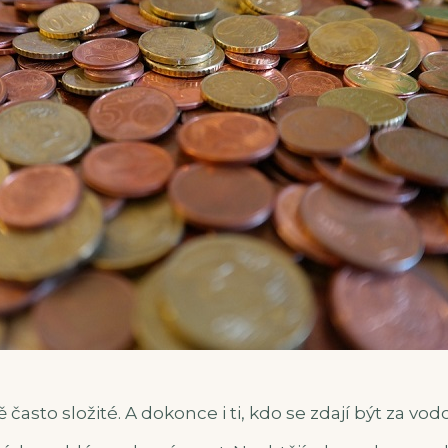
ě často složité. A dokonce i ti, kdo se zdají být za v