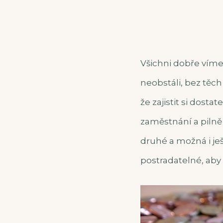
Všichni dobře víme
neobstáli, bez těch
že zajistit si dost
zaměstnání a pilně 
druhé a možná i ješ
postradatelné, aby