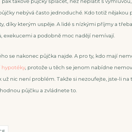
 pak takové půjčky splácet, než neplatit s výmluvou
půjčky nebývá často jednoduché. Kdo totiž nějakou 
ty, díky kterým uspěje. A lidé s nízkými příjmy a třeb
ů, exekucemi a podobně moc nadějí nemívají.
ého se nakonec půjčka najde. A pro ty, kdo mají nemo
 hypotéky
, protože u těch se jenom nabídne nemovi
k už nic není problém.
Takže si nezoufejte, jste-li n
vhodnou půjčku a zvládnete to.
CE