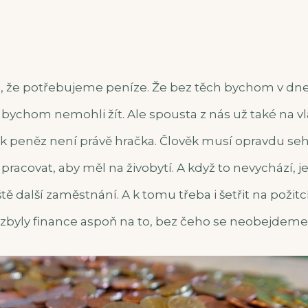
, že potřebujeme peníze. Že bez těch bychom v dn
 bychom nemohli žít. Ale spousta z nás už také na vl
atek peněz není právě hračka. Člověk musí opravdu seh
pracovat, aby měl na živobytí. A když to nevychází, je
tě další zaměstnání. A k tomu třeba i šetřit na požitc
 zbyly finance aspoň na to, bez čeho se neobejdeme