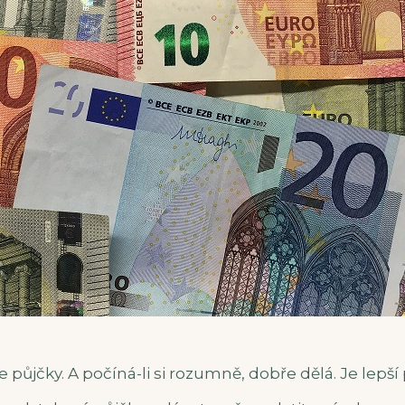
 půjčky. A počíná-li si rozumně, dobře dělá. Je lepší p