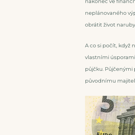
nakonec ve finančn
neplánovaného výp
obrátit život naruby
A co si počít, když
vlastními úsporami 
půjčku. Půjčenými pe
původnímu majiteli