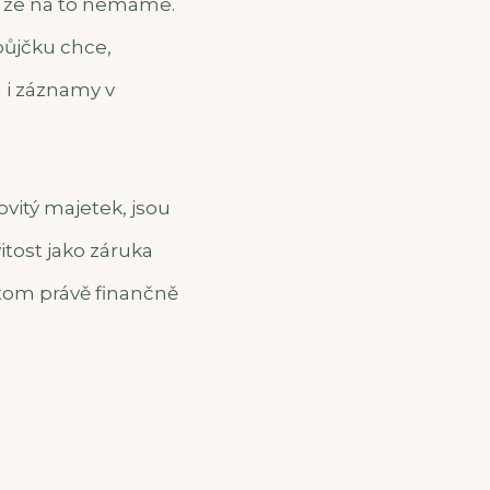
, že na to nemáme.
půjčku chce,
a i záznamy v
vitý majetek, jsou
tost jako záruka
a tom právě finančně