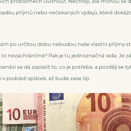
ích problémech uvíznout. Nechtějí, ale mohou se 
adku příjmů nebo nečekaných výdajů, které dokážo
.
 nám po určitou dobu nebudou naše vlastní příjmy sta
to nezachráníme? Pak je tu jednoznačná rada. Je záh
nězi se dá zaplatit to, co je potřeba, a později se tyt
 v podobě splátek, až bude zase líp.