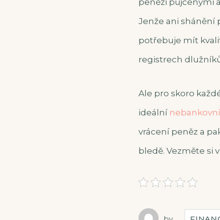
penězi půjčenými a
Jenže ani shánění 
potřebuje mít kvali
registrech dlužník
Ale pro skoro každ
ideální
nebankovní
vrácení peněz a pa
bledě. Vezměte si 
by
FINAN