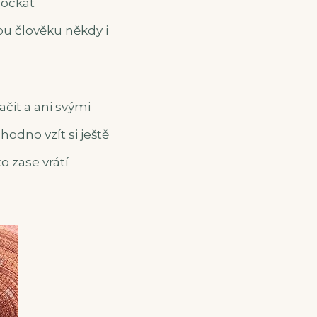
dočkat
u člověku někdy i
čit a ani svými
odno vzít si ještě
o zase vrátí