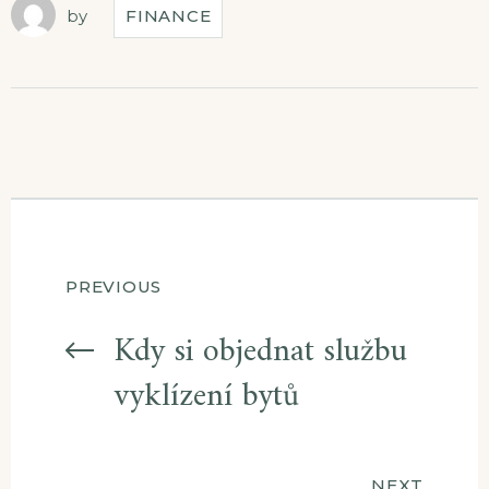
by
FINANCE
Navigace
PREVIOUS
pro
Kdy si objednat službu
vyklízení bytů
příspěvek
NEXT