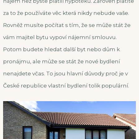
nájem než byste platili hypotéku. Zároveň platíte
za to že používáte věc která nikdy nebude vaše.
Rovněž musíte počítat s tím, že se může stát že
vám majitel bytu vypoví nájemní smlouvu.
Potom budete hledat další byt nebo dům k
pronájmu, ale může se stát že nové bydlení
nenajdete včas. To jsou hlavní důvody proč je v
České republice vlastní bydlení tolik populární.