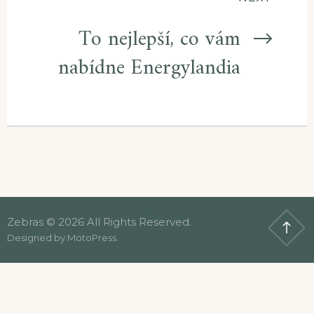
To nejlepší, co vám
nabídne Energylandia
Zebras © 2026 All Rights Reserved.
Designed by
MotoPress
.