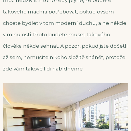
moc neuživili. Z toho tedy plyne, že budete
takového machra potřebovat, pokud ovšem
chcete bydlet v tom moderní duchu, a ne někde
v minulosti. Proto budete muset takového
člověka někde sehnat. A pozor, pokud jste dočetli
až sem, nemusíte nikoho složitě shánět, protože
zde vám takové lidi nabídneme.