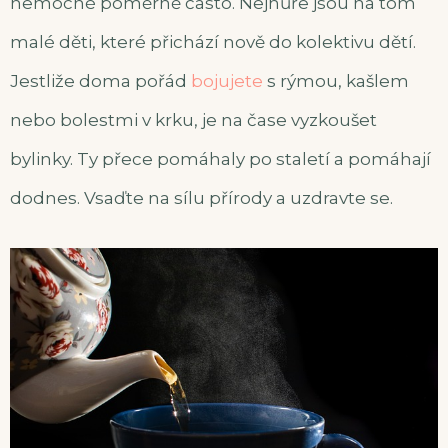
nemocné poměrně často. Nejhůře jsou na tom
malé děti, které přichází nově do kolektivu dětí.
Jestliže doma pořád
bojujete
s rýmou, kašlem
nebo bolestmi v krku, je na čase vyzkoušet
bylinky. Ty přece pomáhaly po staletí a pomáhají
dodnes. Vsaďte na sílu přírody a uzdravte se.