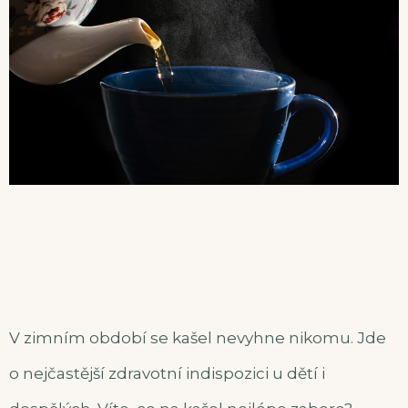
V zimním období se kašel nevyhne nikomu. Jde
o nejčastější zdravotní indispozici u dětí i