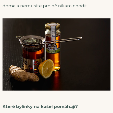
doma a nemusíte pro ně nikam chodit.
Které bylinky na kašel pomáhají?