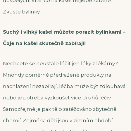
dospělých. Víte, co na kašel nejlépe zabere?
Zkuste bylinky.
Suchý i vlhký kašel můžete porazit bylinkami –
Čaje na kašel skutečně zabírají!
Nechcete se neustále léčit jen léky z lékárny?
Mnohdy poměrně předražené produkty na
nachlazení nezabírají, léčba může být zdlouhavá
nebo je potřeba vyzkoušet více druhů léčiv.
Samozřejmě je pak tělo zatěžováno zbytečně
chemií. Zejména děti jsou v zimním období