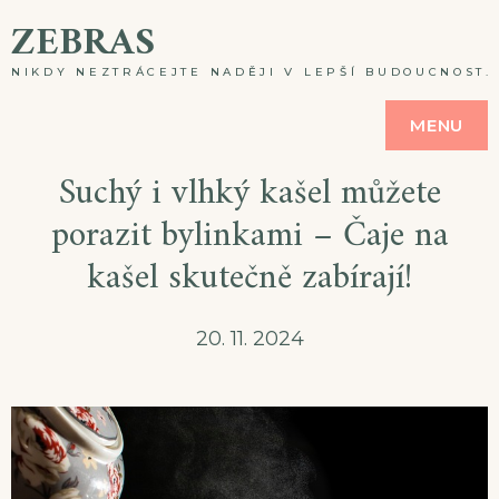
Skip
ZEBRAS
to
NIKDY NEZTRÁCEJTE NADĚJI V LEPŠÍ BUDOUCNOST. A
content
MENU
Suchý i vlhký kašel můžete
porazit bylinkami – Čaje na
kašel skutečně zabírají!
20. 11. 2024