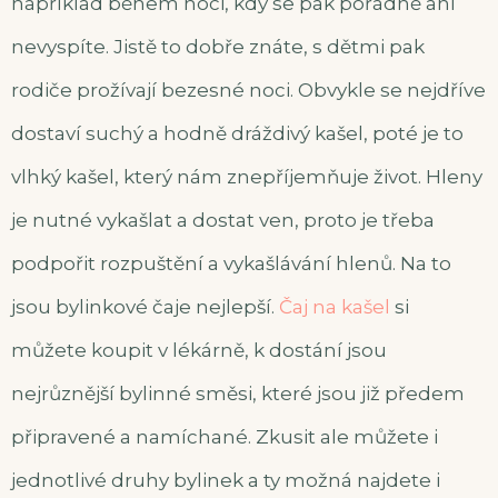
například během noci, kdy se pak pořádně ani
nevyspíte. Jistě to dobře znáte, s dětmi pak
rodiče prožívají bezesné noci. Obvykle se nejdříve
dostaví suchý a hodně dráždivý kašel, poté je to
vlhký kašel, který nám znepříjemňuje život. Hleny
je nutné vykašlat a dostat ven, proto je třeba
podpořit rozpuštění a vykašlávání hlenů. Na to
jsou bylinkové čaje nejlepší.
Čaj na kašel
si
můžete koupit v lékárně, k dostání jsou
nejrůznější bylinné směsi, které jsou již předem
připravené a namíchané. Zkusit ale můžete i
jednotlivé druhy bylinek a ty možná najdete i