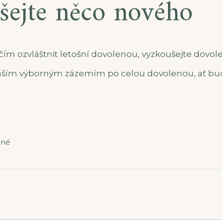
šejte něco nového
čím ozvláštnit letošní dovolenou, vyzkoušejte dovo
vaším výborným zázemím po celou dovolenou, ať bud
ené