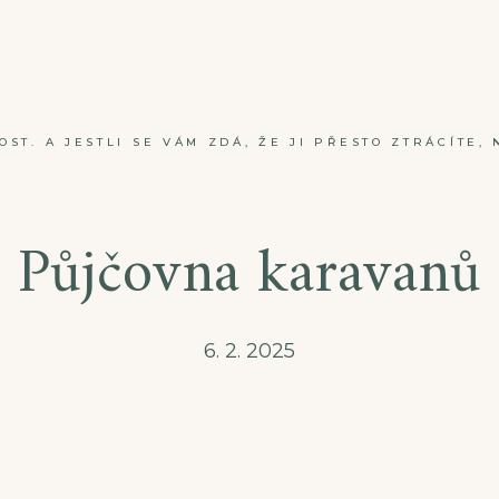
ST. A JESTLI SE VÁM ZDÁ, ŽE JI PŘESTO ZTRÁCÍTE, 
Půjčovna karavanů
6. 2. 2025