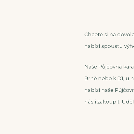
Chcete si na dovol
nabízí spoustu výh
Naše
Půjčovna kar
Brně nebo k D1, u 
nabízí naše Půjčov
nás i zakoupit. Udě