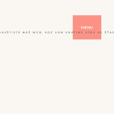
MENU
NAVŠTIVTE NÁŠ WEB, KDE VÁM VRÁTÍME VÍRU VE ŠŤAS