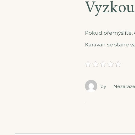
Vyzkou
Pokud přemýšlíte, 
Karavan se stane 
by
Nezařaz