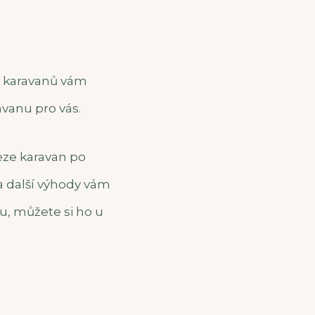
a karavanů vám
vanu pro vás.
eze karavan po
a další výhody vám
u, můžete si ho u