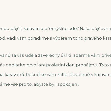
enou půjčit karavan a přemýšlíte kde? Naše půjčovn
od. Rádi vám poradíme s výběrem toho pravého kara
avanů
za vás udělá závěrečný úklid, zdarma vám přiv
nás neplatíte první ani poslední den pronájmu. Tyto 
na karavanů. Pokud se vám zalíbí dovolené v karavan
láme vše pro to, abyste byli spokojeni.