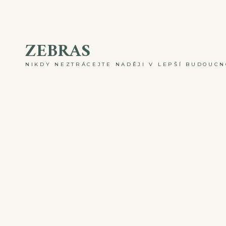
Skip
to
ZEBRAS
content
NIKDY NEZTRÁCEJTE NADĚJI V LEPŠÍ BUDOUCNO