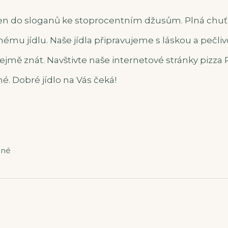
jen do sloganů ke stoprocentním džusům. Plná chu
nému jídlu. Naše jídla připravujeme s láskou a pečliv
řejmě znát. Navštivte naše internetové stránky pizza 
é. Dobré jídlo na Vás čeká!
ené