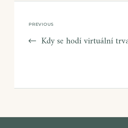
Navigace
PREVIOUS
pro
Kdy se hodí virtuální trva
příspěvek