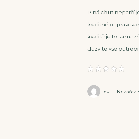
Plná chuť nepatří 
kvalitně připravova
kvalitě je to samoz
dozvíte vše potřebn
by
Nezařaz