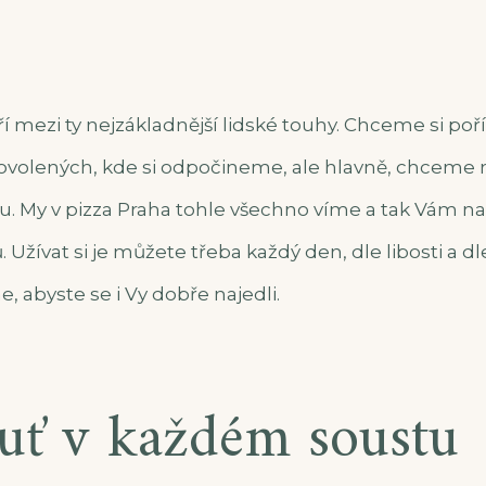
ří mezi ty nejzákladnější lidské touhy. Chceme si poří
ovolených, kde si odpočineme, ale hlavně, chceme
u. My v
pizza Praha
tohle všechno víme a tak Vám n
Užívat si je můžete třeba každý den, dle libosti a dle
e, abyste se i Vy dobře najedli.
uť v každém soustu