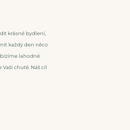
dit krásné bydlení,
 mít každý den něco
abízíme lahodné
 Vaší chutě. Náš cíl