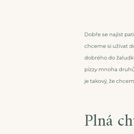
Dobře se najíst pat
chceme si užívat d
dobrého do žaludk
pizzy mnoha druhů. 
je takový, že chcem
Plná ch