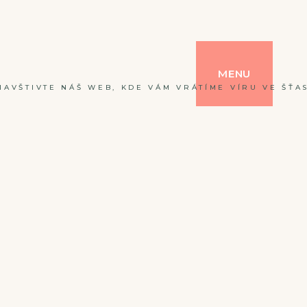
MENU
NAVŠTIVTE NÁŠ WEB, KDE VÁM VRÁTÍME VÍRU VE ŠŤAS