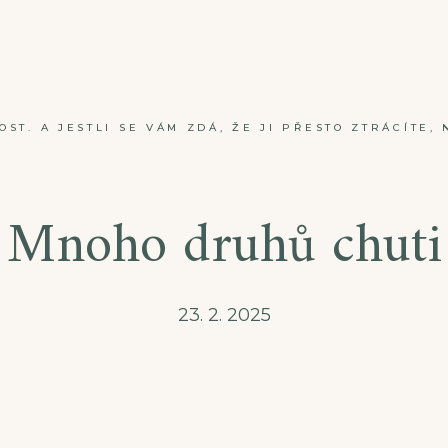
ST. A JESTLI SE VÁM ZDÁ, ŽE JI PŘESTO ZTRÁCÍTE, 
Mnoho druhů chuti
23. 2. 2025