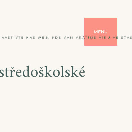
MENU
NAVŠTIVTE NÁŠ WEB, KDE VÁM VRÁTÍME VÍRU VE ŠŤAS
středoškolské