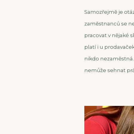
Samozřejmě je otáz
zaměstnanců se neu
pracovat v nějaké 
platí i u prodavače
nikdo nezaměstná. 
nemůže sehnat prác