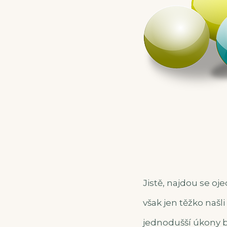
Jistě, najdou se oje
však jen těžko našl
jednodušší úkony by