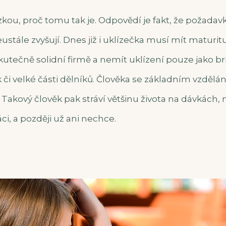
kou, proč tomu tak je. Odpovědí je fakt, že požadavk
stále zvyšují. Dnes již i uklízečka musí mít maturi
skutečně solidní firmě a nemít uklízení pouze jako b
k či velké části dělníků. Člověka se základním vzdělán
Takový člověk pak stráví většinu života na dávkách,
i, a později už ani nechce.