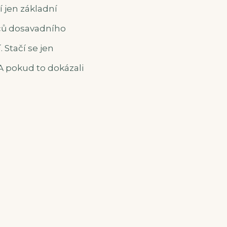
í jen základní
nců dosavadního
 Stačí se jen
. A pokud to dokázali