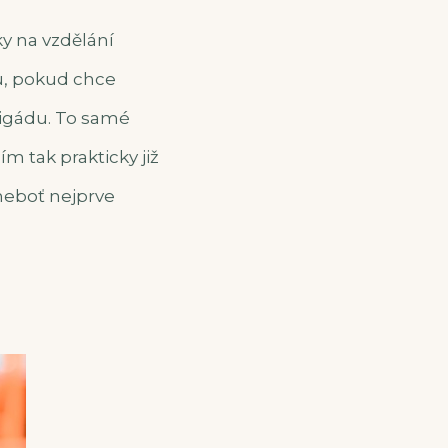
y na vzdělání
tu, pokud chce
rigádu. To samé
ím tak prakticky již
 neboť nejprve