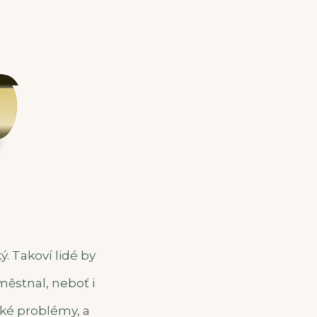
ý. Takoví lidé by
městnal, neboť i
cké problémy, a