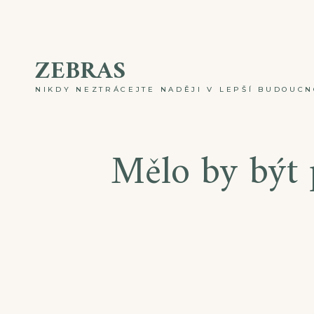
Skip
to
ZEBRAS
content
NIKDY NEZTRÁCEJTE NADĚJI V LEPŠÍ BUDOUCNO
Mělo by být 