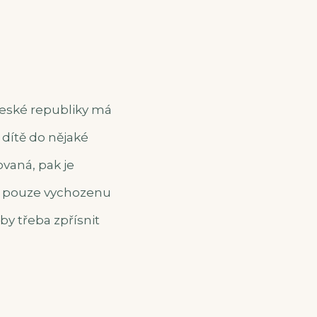
České republiky má
 dítě do nějaké
ovaná, pak je
n a pouze vychozenu
 by třeba zpřísnit