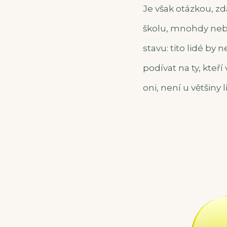
Je však otázkou, zda
školu, mnohdy nebý
stavu: tito lidé by 
podívat na ty, kteří
oni, není u většiny 