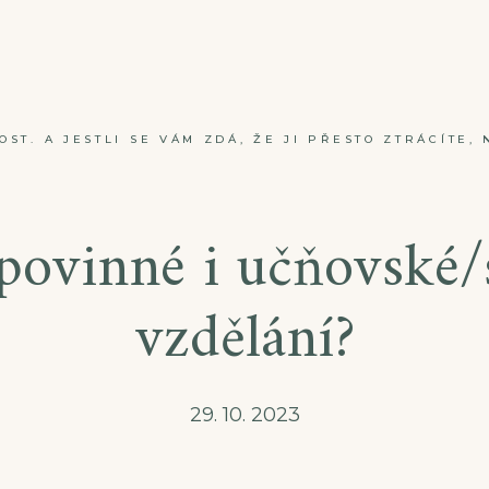
ST. A JESTLI SE VÁM ZDÁ, ŽE JI PŘESTO ZTRÁCÍTE, 
povinné i učňovské/
vzdělání?
29. 10. 2023