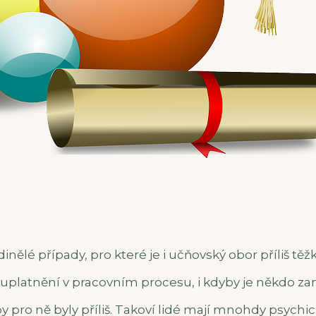
dinělé případy, pro které je i učňovský obor příliš těžk
i uplatnění v pracovním procesu, i kdyby je někdo za
 pro ně byly příliš. Takoví lidé mají mnohdy psychi