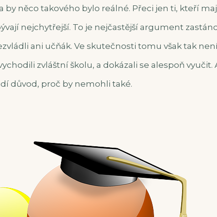
 by něco takového bylo reálné. Přeci jen ti, kteří maj
vají nejchytřejší. To je nejčastější argument zastá
nezvládli ani učňák. Ve skutečnosti tomu však tak není.
 vychodili zvláštní školu, a dokázali se alespoň vyučit
lidí důvod, proč by nemohli také.