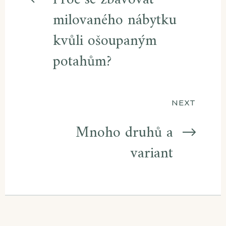
pro
milovaného nábytku
příspěvek
kvůli ošoupaným
potahům?
NEXT
Mnoho druhů a
variant