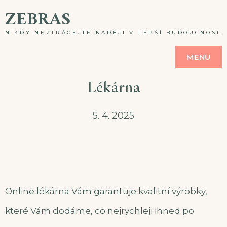
Skip
ZEBRAS
to
NIKDY NEZTRÁCEJTE NADĚJI V LEPŠÍ BUDOUCNOST. A
content
MENU
Lékárna
5. 4. 2025
Online lékárna Vám garantuje kvalitní výrobky,
které Vám dodáme, co nejrychleji ihned po