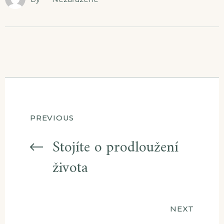
Navigace
PREVIOUS
pro
Stojíte o prodloužení
života
příspěvek
NEXT