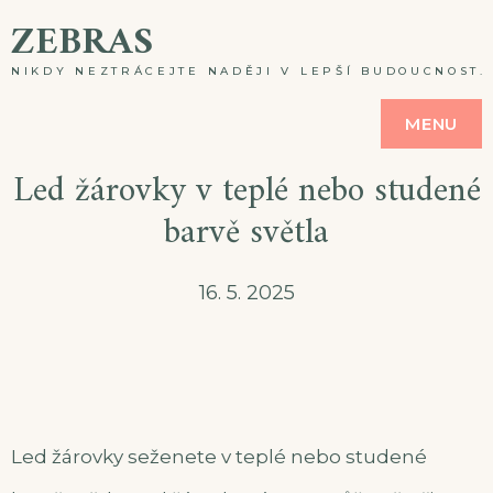
Skip
ZEBRAS
to
NIKDY NEZTRÁCEJTE NADĚJI V LEPŠÍ BUDOUCNOST. A
content
MENU
Led žárovky v teplé nebo studené
barvě světla
16. 5. 2025
Led žárovky seženete v teplé nebo studené