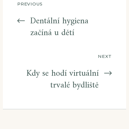
Navigace
PREVIOUS
pro
Dentální hygiena
začíná u dětí
příspěvek
NEXT
Kdy se hodí virtuální
trvalé bydliště