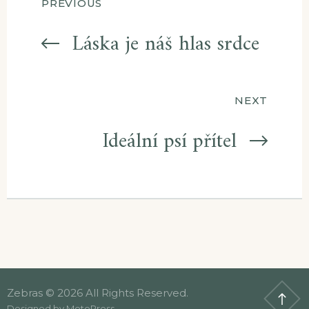
Navigace
PREVIOUS
pro
Láska je náš hlas srdce
příspěvek
NEXT
Ideální psí přítel
Zebras © 2026 All Rights Reserved.
Designed by
MotoPress
.