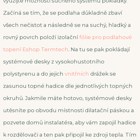
využijte možnosti suchého systému pokládky.
Začíná se tím, že se podlaha důkladně zbaví
všech nečistot a následně se na suchý, hladký a
rovný povrch položí izolační
fólie pro podlahové
topení Eshop Termtech
. Na tu se pak pokládají
systémové desky z vysokohustotního
polystyrenu a do jejich
vnitřních
drážek se
zasunou topné hadice dle jednotlivých topných
okruhů. Jakmile máte hotovo, systémové desky
utěsníte po obvodu místnosti dilatační páskou a
pozvete domů instalatéra, aby vám zapojil hadice
k rozdělovači a ten pak připojil ke zdroji tepla. Tím