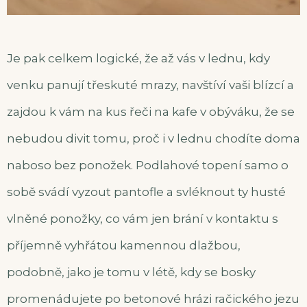
Je pak celkem logické, že až vás v lednu, kdy
venku panují třeskuté mrazy, navštíví vaši blízcí a
zajdou k vám na kus řeči na kafe v obýváku, že se
nebudou divit tomu, proč i v lednu chodíte doma
naboso bez ponožek. Podlahové topení samo o
sobě svádí vyzout pantofle a svléknout ty husté
vlněné ponožky, co vám jen brání v kontaktu s
příjemně vyhřátou kamennou dlažbou,
podobně, jako je tomu v létě, kdy se bosky
promenádujete po betonové hrázi račického jezu