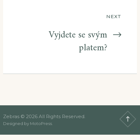
příspěvek
NEXT
Vyjdete se svým
platem?
Zebras © 2026 All Rights Reserved.
Designed by
MotoPress
.