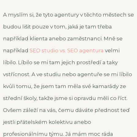
A myslím si, že tyto agentury v těchto městech se
budou lišit pouze v tom, jaká je tam třeba
například klienta anebo zaměstnanci. Mně se
například
SEO studio vs. SEO agentura
velmi
líbilo. Líbilo se mi tam jejich prostředí a taky
vstřícnost. A ve studiu nebo agentuře se mi líbilo
kvůli tomu, že jsem tam měla své kamarády ze
střední školy, takže jsme si opravdu měli co říct.
Ovšem záleží na vás, čemu dáváte přednost teď
jestli přátelském kolektivu anebo
profesionálnímu týmu. Já mám moc ráda