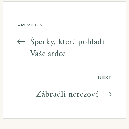
Navigace
PREVIOUS
pro
Šperky, které pohladí
Vaše srdce
příspěvek
NEXT
Zábradlí nerezové