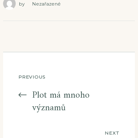
by
Nezařazené
Navigace
PREVIOUS
pro
Plot má mnoho
významů
příspěvek
NEXT