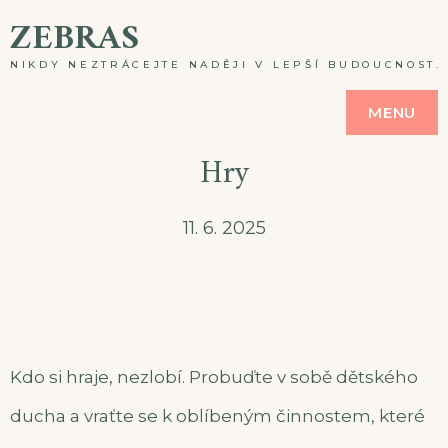
Skip
ZEBRAS
to
NIKDY NEZTRÁCEJTE NADĚJI V LEPŠÍ BUDOUCNOST. A
content
MENU
Hry
11. 6. 2025
Kdo si hraje, nezlobí. Probuďte v sobě dětského
ducha a vraťte se k oblíbeným činnostem, které