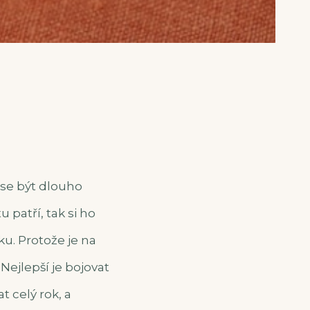
 se být dlouho
 patří, tak si ho
u. Protože je na
jlepší je bojovat
 celý rok, a