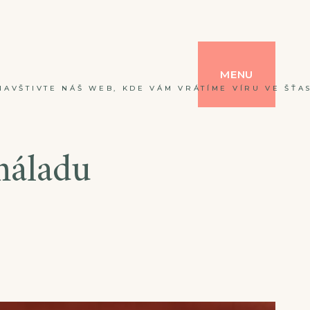
MENU
NAVŠTIVTE NÁŠ WEB, KDE VÁM VRÁTÍME VÍRU VE ŠŤAS
náladu