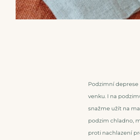
Podzimní deprese p
venku. I na podzimu
snažme užít na max
podzim chladno, m
proti nachlazení pr