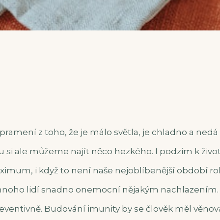
ramení z toho, že je málo světla, je chladno a nedá
 si ale můžeme najít něco hezkého. I podzim k životu
imum, i když to není naše nejoblíbenější období rok
noho lidí snadno onemocní nějakým nachlazením. Ne
eventivně. Budování imunity by se člověk měl věnovat