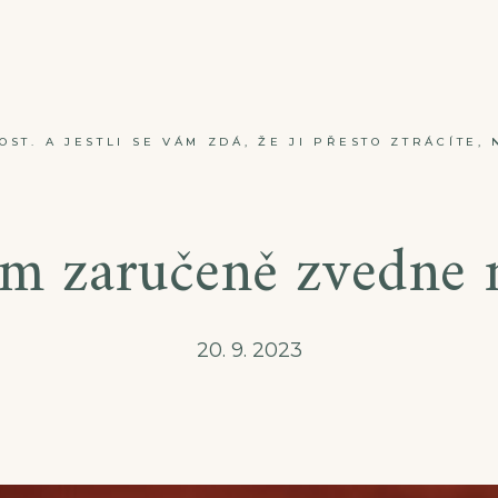
ST. A JESTLI SE VÁM ZDÁ, ŽE JI PŘESTO ZTRÁCÍTE, 
m zaručeně zvedne 
20. 9. 2023