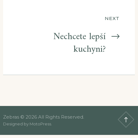
příspěvek
NEXT
Nechcete lepší
kuchyni?
Zebras © 2026 All Rights Reserved.
Designed by
MotoPress
.