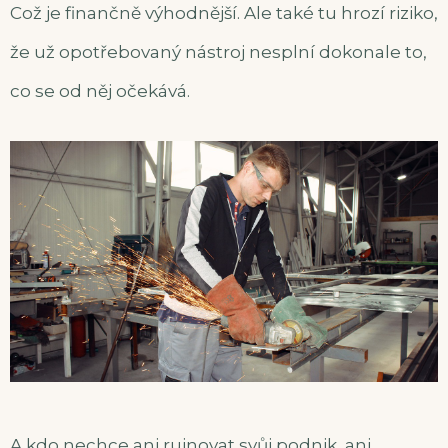
Což je finančně výhodnější. Ale také tu hrozí riziko,
že už opotřebovaný nástroj nesplní dokonale to,
co se od něj očekává.
A kdo nechce ani ruinovat svůj podnik, ani