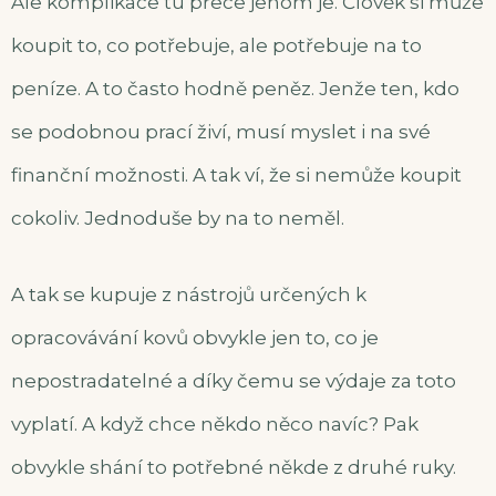
Ale komplikace tu přece jenom je. Člověk si může
koupit to, co potřebuje, ale potřebuje na to
peníze. A to často hodně peněz. Jenže ten, kdo
se podobnou prací živí, musí myslet i na své
finanční možnosti. A tak ví, že si nemůže koupit
cokoliv. Jednoduše by na to neměl.
A tak se kupuje z nástrojů určených k
opracovávání kovů obvykle jen to, co je
nepostradatelné a díky čemu se výdaje za toto
vyplatí. A když chce někdo něco navíc? Pak
obvykle shání to potřebné někde z druhé ruky.