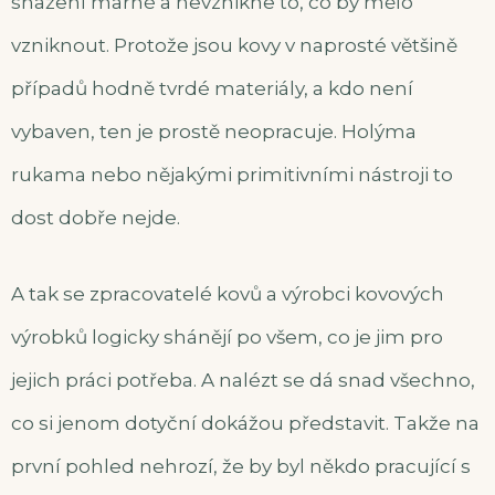
snažení marné a nevznikne to, co by mělo
vzniknout. Protože jsou kovy v naprosté většině
případů hodně tvrdé materiály, a kdo není
vybaven, ten je prostě neopracuje. Holýma
rukama nebo nějakými primitivními nástroji to
dost dobře nejde.
A tak se zpracovatelé kovů a výrobci kovových
výrobků logicky shánějí po všem, co je jim pro
jejich práci potřeba. A nalézt se dá snad všechno,
co si jenom dotyční dokážou představit. Takže na
první pohled nehrozí, že by byl někdo pracující s