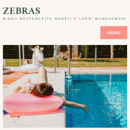
Skip
ZEBRAS
to
NIKDY NEZTRÁCEJTE NADĚJI V LEPŠÍ BUDOUCNOST. A
content
MENU