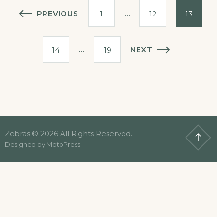
Stránkování
PREVIOUS
…
1
12
13
příspěvků
…
NEXT
14
19
Zebras © 2026 All Rights Reserved.
Designed by
MotoPress
.